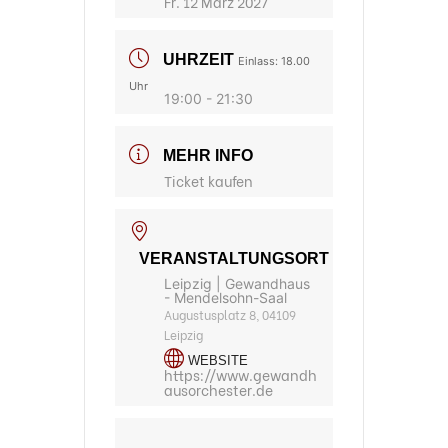
Fr. 12 März 2027
UHRZEIT
Einlass: 18.00
Uhr
19:00 - 21:30
MEHR INFO
Ticket kaufen
VERANSTALTUNGSORT
Leipzig | Gewandhaus
- Mendelsohn-Saal
Augustusplatz 8, 04109
Leipzig
WEBSITE
https://www.gewandh
ausorchester.de