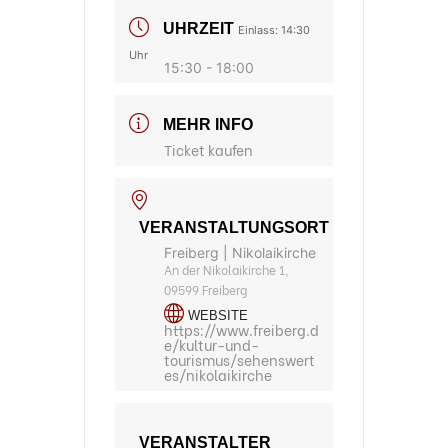
UHRZEIT
Einlass: 14:30
Uhr
15:30 - 18:00
MEHR INFO
Ticket kaufen
VERANSTALTUNGSORT
Freiberg | Nikolaikirche
An der Nikolaikirche 1,
09599 Freiberg
WEBSITE
https://www.freiberg.d
e/kultur-und-
tourismus/sehenswert
es/nikolaikirche
VERANSTALTER