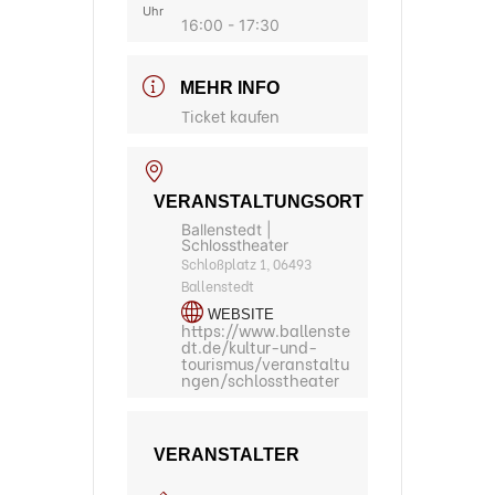
Uhr
16:00 - 17:30
MEHR INFO
Ticket kaufen
VERANSTALTUNGSORT
Ballenstedt |
Schlosstheater
Schloßplatz 1, 06493
Ballenstedt
WEBSITE
https://www.ballenste
dt.de/kultur-und-
tourismus/veranstaltu
ngen/schlosstheater
VERANSTALTER