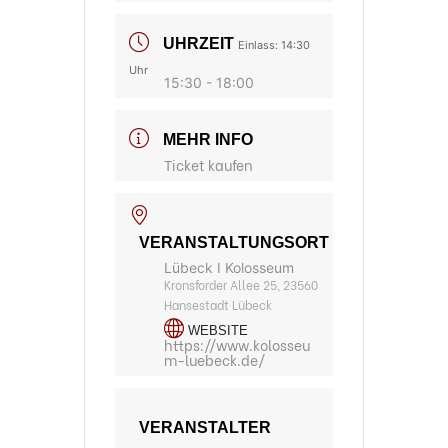
UHRZEIT
Einlass: 14:30
Uhr
15:30 - 18:00
MEHR INFO
Ticket kaufen
VERANSTALTUNGSORT
Lübeck I Kolosseum
Kronsforder Allee 25, 23560
Hansestadt Lübeck
WEBSITE
https://www.kolosseu
m-luebeck.de/
VERANSTALTER