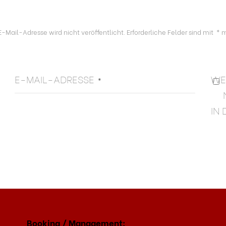
E-Mail-Adresse wird nicht veröffentlicht.
Erforderliche Felder sind mit
*
m
E-MAIL-ADRESSE
WE
*
IN
Booking / Management: