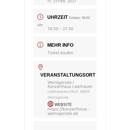
Fr. 19 Feb. 2027
UHRZEIT
Einlass: 18:00
Uhr
19:00 - 21:30
MEHR INFO
Ticket kaufen
VERANSTALTUNGSORT
Wernigerode I
Konzerthaus Liebfrauen
Liebfrauenkirchhof, 38855
Wernigerode
WEBSITE
https://konzerthaus-
wernigerode.de