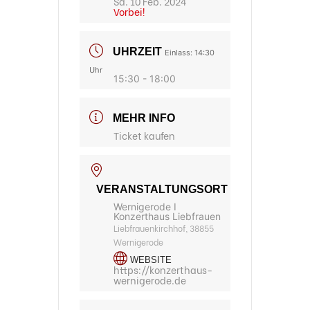
Sa. 10 Feb. 2024
Vorbei!
UHRZEIT
Einlass: 14:30
Uhr
15:30 - 18:00
MEHR INFO
Ticket kaufen
VERANSTALTUNGSORT
Wernigerode I
Konzerthaus Liebfrauen
Liebfrauenkirchhof, 38855
Wernigerode
WEBSITE
https://konzerthaus-
wernigerode.de